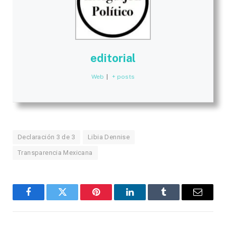
editorial
Web
|
+ posts
Declaración 3 de 3
Libia Dennise
Transparencia Mexicana
Facebook
Twitter
Pinterest
LinkedIn
Tumblr
Email