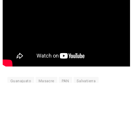
Guanajuato
Masacre
PAN
Salvatierra
Facebook
Twitter
Pinterest
LinkedIn
Tumblr
Email
Coco Bernal