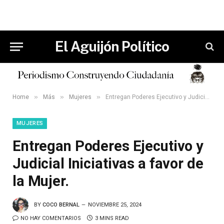
El Aguijón Político
»
»
»
Home
Más
Mujeres
Entregan Poderes Ejecutivo y Judicial Iniciativas a favor de la Mujer.
MUJERES
Entregan Poderes Ejecutivo y
Judicial Iniciativas a favor de
la Mujer.
BY
COCO BERNAL
NOVIEMBRE 25, 2024
NO HAY COMENTARIOS
3 MINS READ