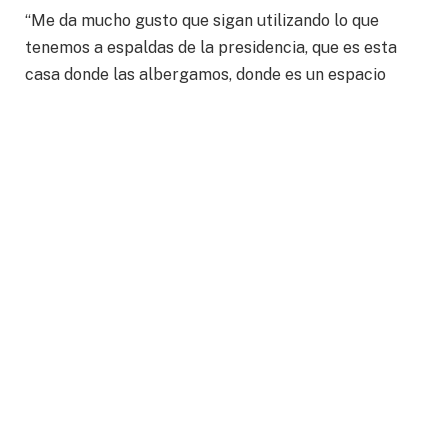
“Me da mucho gusto que sigan utilizando lo que
tenemos a espaldas de la presidencia, que es esta
casa donde las albergamos, donde es un espacio
seguro para ustedes, donde si hay alguien que se
sienta violentada, su casa es la Presidencia y yo les
dije hace 3 años que esa puerta no se iba a cerrar y
que iba a estar abierta porque es su casa, y hoy
tenemos 24/7 esas oficinas abiertas donde tenemos
los departamentos, donde pueden llegar con sus
niños. Acá pueden llegar, aquí se les abraza y
empieza todo el protocolo para poderlas atender”,
informó.
Además, aseguró que se estará integrando para el
2025, la parte académica para que los infantes que