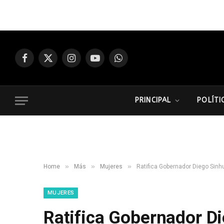
Facebook
X
Instagram
YouTube
WhatsApp
(Twitter)
PRINCIPAL
POLÍTI
»
»
»
Home
Más
Mujeres
Ratifica Gobernador Diego Sinh
MUJERES
Ratifica Gobernador 