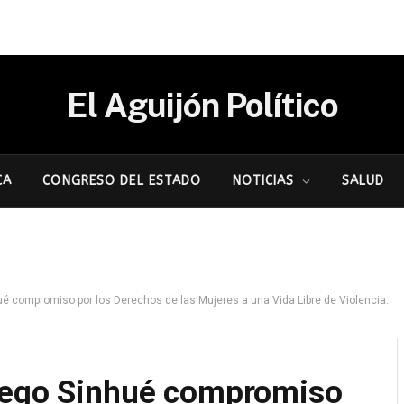
El Aguijón Político
CA
CONGRESO DEL ESTADO
NOTICIAS
SALUD
ué compromiso por los Derechos de las Mujeres a una Vida Libre de Violencia.
Diego Sinhué compromiso