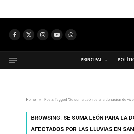
Facebook
X
Instagram
YouTube
WhatsApp
(Twitter)
PRINCIPAL
POLÍTI
»
Home
Posts Tagged "Se suma León para la donación de víver
BROWSING:
SE SUMA LEÓN PARA LA 
AFECTADOS POR LAS LLUVIAS EN SA