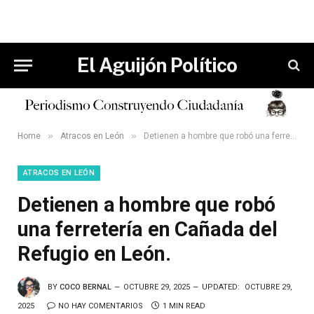
El Aguijón Político
»
»
Home
Atracos en León
Detienen a hombre que robó una ferretería en Cañada del Refugio en León.
ATRACOS EN LEÓN
Detienen a hombre que robó
una ferretería en Cañada del
Refugio en León.
BY
COCO BERNAL
OCTUBRE 29, 2025
UPDATED:
OCTUBRE 29,
2025
NO HAY COMENTARIOS
1 MIN READ