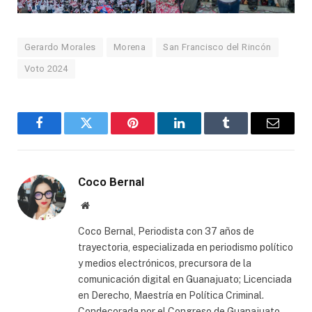
Gerardo Morales
Morena
San Francisco del Rincón
Voto 2024
Facebook
Twitter
Pinterest
LinkedIn
Tumblr
Email
Coco Bernal
Website
Coco Bernal, Periodista con 37 años de
trayectoria, especializada en periodismo político
y medios electrónicos, precursora de la
comunicación digital en Guanajuato; Licenciada
en Derecho, Maestría en Política Criminal.
Condecorada por el Congreso de Guanajuato