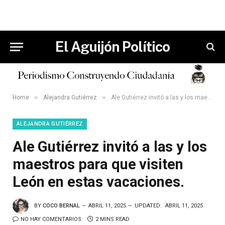
El Aguijón Político
»
»
Home
Alejandra Gutiérrez
Ale Gutiérrez invitó a las y los maestros para que visiten León en estas vacaciones.
ALEJANDRA GUTIÉRREZ
Ale Gutiérrez invitó a las y los
maestros para que visiten
León en estas vacaciones.
BY
COCO BERNAL
ABRIL 11, 2025
UPDATED:
ABRIL 11, 2025
NO HAY COMENTARIOS
2 MINS READ