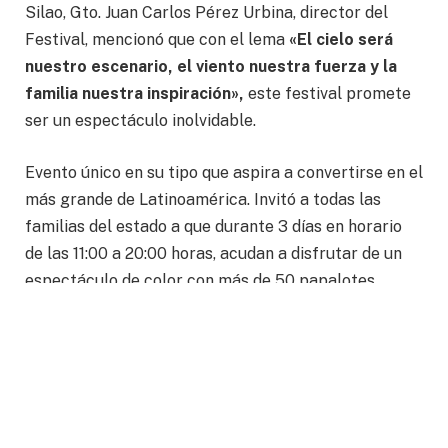
Silao, Gto. Juan Carlos Pérez Urbina, director del
Festival, mencionó que con el lema
«El cielo será
nuestro escenario, el viento nuestra fuerza y la
familia nuestra inspiración»,
este festival promete
ser un espectáculo inolvidable.
Evento único en su tipo que aspira a convertirse en el
más grande de Latinoamérica. Invitó a todas las
familias del estado a que durante 3 días en horario
de las 11:00 a 20:00 horas, acudan a disfrutar de un
espectáculo de color con más de 50 papalotes
gigantes en 3D y marionetas colosales que miden de
5 hasta los 40 metros de largo.
“Serán manejados por los mejores papaloteros o
pilotos internacionales y equipos acrobáticos
provenientes de CD. De México, Querétaro,