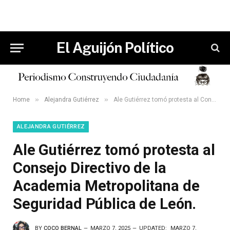
El Aguijón Político
»
»
Home
Alejandra Gutiérrez
Ale Gutiérrez tomó protesta al Consejo Directivo de la Academia Metropolitana de Seguridad Pública de León.
ALEJANDRA GUTIÉRREZ
Ale Gutiérrez tomó protesta al
Consejo Directivo de la
Academia Metropolitana de
Seguridad Pública de León.
BY
COCO BERNAL
MARZO 7, 2025
UPDATED:
MARZO 7,