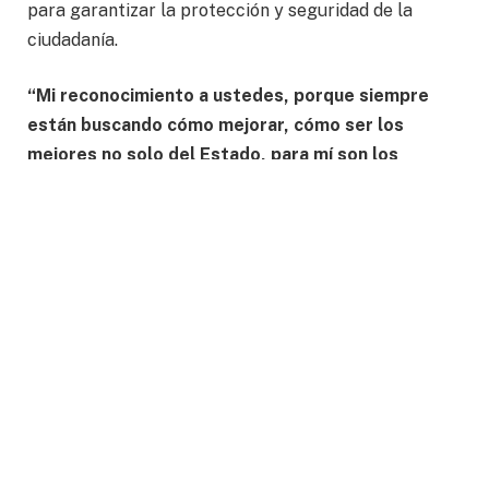
para garantizar la protección y seguridad de la
ciudadanía.
“Mi reconocimiento a ustedes, porque siempre
están buscando cómo mejorar, cómo ser los
mejores no solo del Estado, para mí son los
mejores de todo el país porque tienen la
capacitación, porque tienen el coraje, porque
tienen el corazón para poder actuar.”, declaró Ale
.
La Estación de Bomberos fue construida en un área
de 488 metros cuadrados y cuenta con instalaciones
modernas y equipadas para mejorar la operatividad
del cuerpo de bomberos, además este proyecto
forma parte de un plan integral de infraestructura
en seguridad en el que se destinaron 290 millones de
pesos.