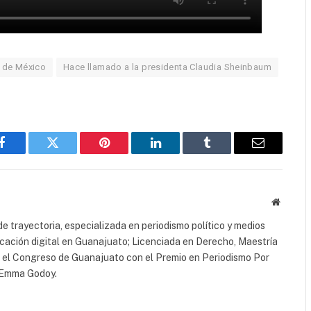
e de México
Hace llamado a la presidenta Claudia Sheinbaum
Facebook
Twitter
Pinterest
LinkedIn
Tumblr
Email
Website
e trayectoria, especializada en periodismo político y medios
icación digital en Guanajuato; Licenciada en Derecho, Maestría
r el Congreso de Guanajuato con el Premio en Periodismo Por
a Emma Godoy.