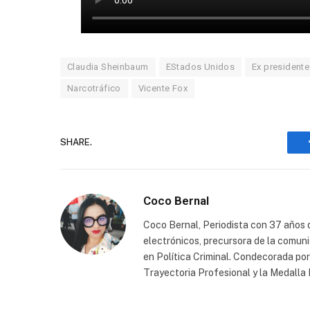
Claudia Sheinbaum
EStados Unidos
Ex president
Narcotráfico
Vicente Fox
SHARE.
Coco Bernal
Coco Bernal, Periodista con 37 años d
electrónicos, precursora de la comun
en Política Criminal. Condecorada po
Trayectoria Profesional y la Medall