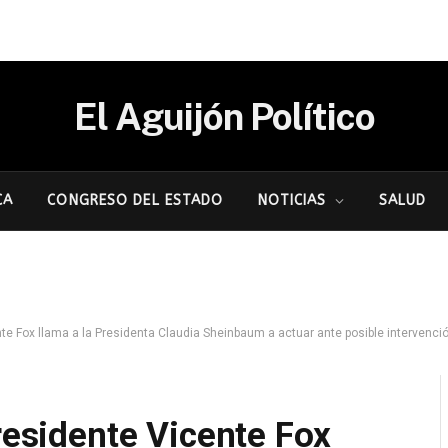
El Aguijón Político
CA
CONGRESO DEL ESTADO
NOTICIAS
SALUD
nte Fox llama a la Presidenta Claudia Sheinbaum a actuar ante posible intervención
Presidente Vicente Fox