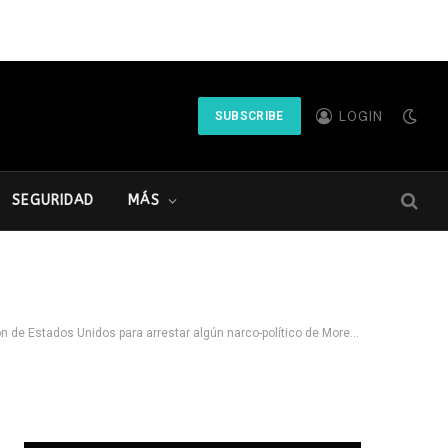
LOGIN
SUBSCRIBE
SEGURIDAD
MÁS
 de Estados Unidos para arrestar algún narco-político de Morena.