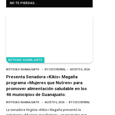
NO TE PIERDAS...
NOTICIAS GUANAJUATO
NOTICIAS GUANAJUATO
BY
COCO BERNAL
AGOSTO 6, 2026
Presenta Senadora «Kikis» Magaña
programa «Mujeres que Nutren» para
promover alimentación saludable en los
46 municipios de Guanajuato.
NOTICIAS GUANAJUATO
AGOSTO 6, 2026
BY
COCO BERNAL
La senadora Virginia «Kikis» Magaña presentó la
estrategia «Mujeres que Nutren», un programa que