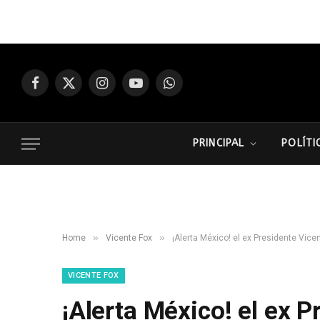
Facebook
X
Instagram
YouTube
WhatsApp
(Twitter)
PRINCIPAL
POLÍTI
»
»
Home
Vicente Fox
¡Alerta México! el ex Presidente Vice
VICENTE FOX
¡Alerta México! el ex 