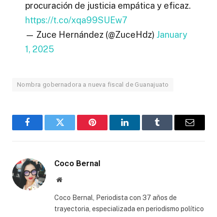
procuración de justicia empática y eficaz.
https://t.co/xqa99SUEw7
— Zuce Hernández (@ZuceHdz)
January
1, 2025
Nombra gobernadora a nueva fiscal de Guanajuato
Facebook
Twitter
Pinterest
LinkedIn
Tumblr
Email
Coco Bernal
Website
Coco Bernal, Periodista con 37 años de
trayectoria, especializada en periodismo político