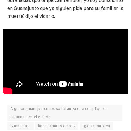
eutanasias que empiezan también, yo soy consciente
en Guanajuato que ya alguien pide para su familiar la
muerte’, dijo el vicario.
Algunos guanajuatenses solicitan ya que se aplique la
eutanasia en el estado
Guanajuato
hace llamado de paz
Iglesia católica