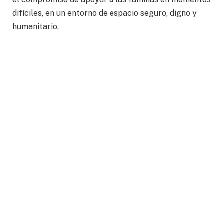
difíciles, en un entorno de espacio seguro, digno y
humanitario.
Los usuarios de los hospitales deben acercarse a las
áreas de Trabajo Social para recibir informes sobre
el albergue más cercano al hospital.
Algunos de los hospitales de Guanajuato disponibles
con el servicio de albergue son:
1.-Dolores Hidalgo
2.- Guanajuato
3.- San Felipe
4.- San Luis de la Paz