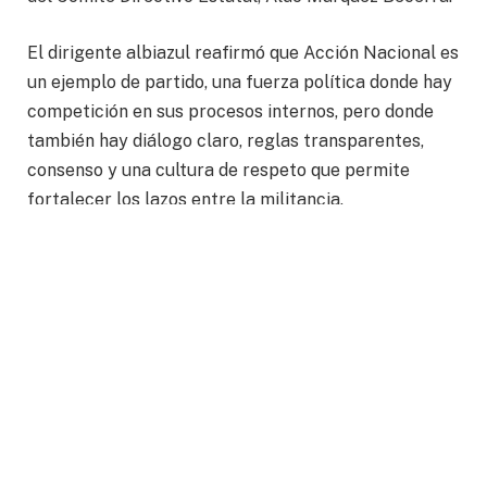
El dirigente albiazul reafirmó que Acción Nacional es
un ejemplo de partido, una fuerza política donde hay
competición en sus procesos internos, pero donde
también hay diálogo claro, reglas transparentes,
consenso y una cultura de respeto que permite
fortalecer los lazos entre la militancia.
A su vez, Aldo Márquez señaló que, posterior a esta
fiesta panista municipal, se dará un periodo de 4 días
para la validación de las elecciones y,
posteriormente, 15 días más en los que se estará
tomando protesta a cada nueva administración de
comités directivos municipales.
“La ciudadanía tiene los ojos puestos en Acción