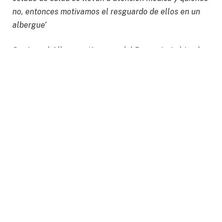
no, entonces motivamos el resguardo de ellos en un
albergue’
Será en el Albergue ‘Amparo del Peregrino’ ubicado
en la calle 16 de septiembre 130 en la colonia
Obregón, donde las personas ‘Sin Hogar’ serán
resguardadas.
‘Éste es un espacio como albergue donde podemos
resguardar a las personas de una forma segura y que
las estaremos llevando prácticamente desde el día de
hoy’ dijo Crescencio Sánchez.