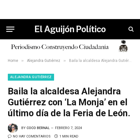
El Aguijón Político
»
»
Home
Alejandra Gutiérrez
Baila la alcaldesa Alejandra Gutiérrez con ‘La Monja’ en el último día de la Feria de León.
ALEJANDRA GUTIÉRREZ
Baila la alcaldesa Alejandra
Gutiérrez con ‘La Monja’ en el
último día de la Feria de León.
BY
COCO BERNAL
FEBRERO 7, 2024
NO HAY COMENTARIOS
1 MIN READ