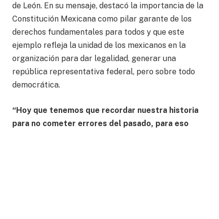
de León. En su mensaje, destacó la importancia de la
Constitución Mexicana como pilar garante de los
derechos fundamentales para todos y que este
ejemplo refleja la unidad de los mexicanos en la
organización para dar legalidad, generar una
república representativa federal, pero sobre todo
democrática.
“Hoy que tenemos que recordar nuestra historia
para no cometer errores del pasado, para eso
sirve la historia. Tenemos que defender lo que
hombres y mujeres nos dejaron en el pasado y hoy
tenemos una Constitución que los Constituyentes
nos dejaron, innovadora, respetando los derechos
humanos, donde nos dejan muy clara la división de
poderes: el Ejecutivo, el Legislativo y el Judicial.
Donde tenemos que respetar estos 3 poderes