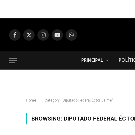
Facebook
X
Instagram
YouTube
WhatsApp
(Twitter)
PRINCIPAL
POLÍTI
»
Home
Category: "Diputado Federal Éctor Jaime"
BROWSING:
DIPUTADO FEDERAL ÉCTO