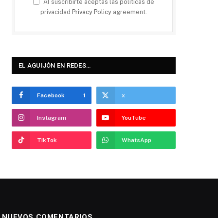
Al suscribirte aceptas las políticas de
privacidad
Privacy Policy
agreement.
EL AGUIJÓN EN REDES…
Facebook
1
x
Instagram
YouTube
TikTok
WhatsApp
NUEVOS COMENTARIOS