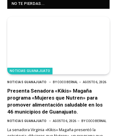
NO TE PIERDAS...
NOTICIAS GUANAJUATO
NOTICIAS GUANAJUATO
BY
COCO BERNAL
AGOSTO 6, 2026
Presenta Senadora «Kikis» Magaña
programa «Mujeres que Nutren» para
promover alimentación saludable en los
46 municipios de Guanajuato.
NOTICIAS GUANAJUATO
AGOSTO 6, 2026
BY
COCO BERNAL
La senadora Virginia «Kikis» Magaña presentó la
estrategia «Mujeres que Nutren», un programa que