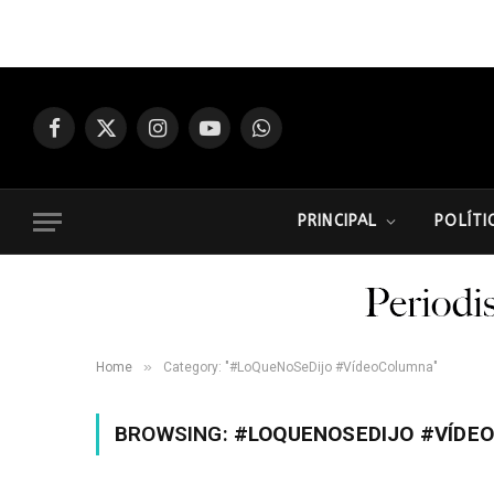
Facebook
X
Instagram
YouTube
WhatsApp
(Twitter)
PRINCIPAL
POLÍTI
»
Home
Category: "#LoQueNoSeDijo #VídeoColumna"
BROWSING:
#LOQUENOSEDIJO #VÍDE