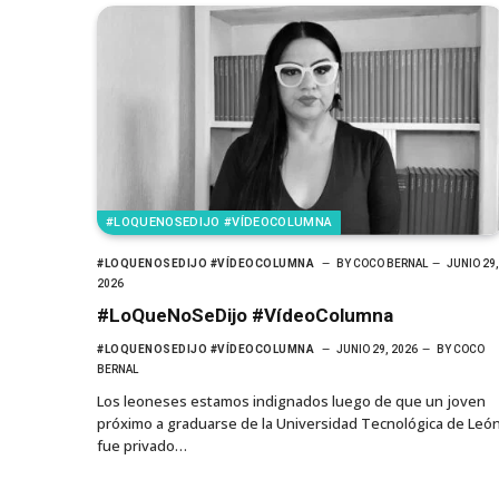
#LOQUENOSEDIJO #VÍDEOCOLUMNA
#LOQUENOSEDIJO #VÍDEOCOLUMNA
BY
COCO BERNAL
JUNIO 29,
2026
#LoQueNoSeDijo #VídeoColumna
#LOQUENOSEDIJO #VÍDEOCOLUMNA
JUNIO 29, 2026
BY
COCO
BERNAL
Los leoneses estamos indignados luego de que un joven
próximo a graduarse de la Universidad Tecnológica de Leó
fue privado…