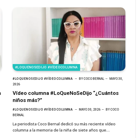
#LOQUENOSEDIJO #VÍDEOCOLUMNA
#LOQUENOSEDIJO #VÍDEOCOLUMNA
BY
COCO BERNAL
MAYO 30,
2026
n
Vídeo columna #LoQueNoSeDijo “¿Cuántos
niños más?”
#LOQUENOSEDIJO #VÍDEOCOLUMNA
MAYO 30, 2026
BY
COCO
BERNAL
La periodista Coco Bernal dedicó su más reciente vídeo
columna a la memoria de la niña de siete años que…