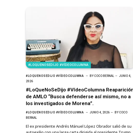
#LOQUENOSEDIJO #VÍDEOCOLUMNA
#LOQUENOSEDIJO #VÍDEOCOLUMNA
BY
COCO BERNAL
JUNIO 4,
2026
#LoQueNoSeDijo #VídeoColumna Reaparició
de AMLO “Busca defenderse así mismo, no a
los investigados de Morena”.
#LOQUENOSEDIJO #VÍDEOCOLUMNA
JUNIO 4, 2026
BY
COCO
BERNAL
El ex presidente Andrés Mánuel López Obrador salió de su
autoexilio con una larga carta dirigida al presidente Trump,