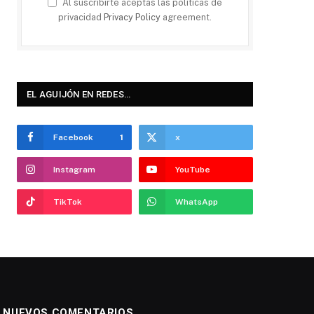
Al suscribirte aceptas las políticas de
privacidad
Privacy Policy
agreement.
EL AGUIJÓN EN REDES…
Facebook
1
x
Instagram
YouTube
TikTok
WhatsApp
NUEVOS COMENTARIOS