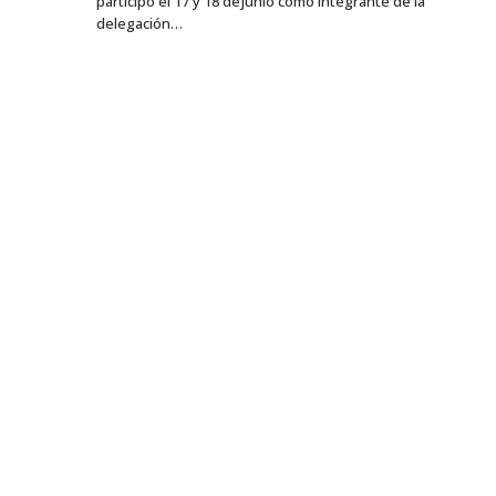
participó el 17 y 18 dejunio como integrante de la
delegación…