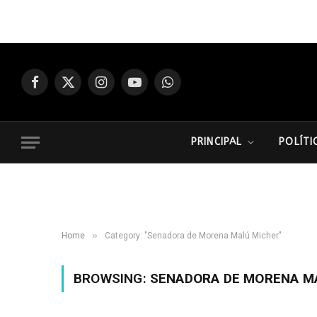
Facebook
X
Instagram
YouTube
WhatsApp
(Twitter)
PRINCIPAL
POLÍTI
»
Home
Category: "Senadora de Morena Malú Micher"
BROWSING:
SENADORA DE MORENA M