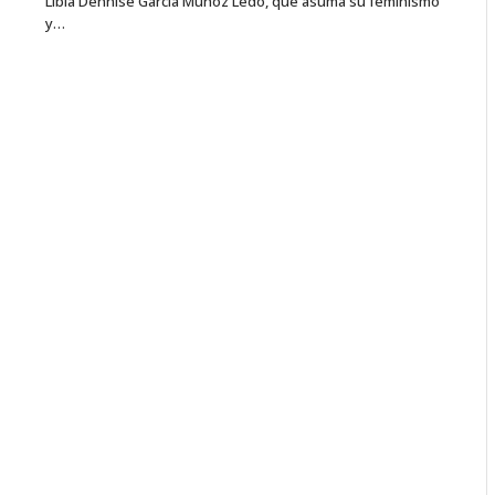
Libia Dennise García Muñoz Ledo, que asuma su feminismo
y…