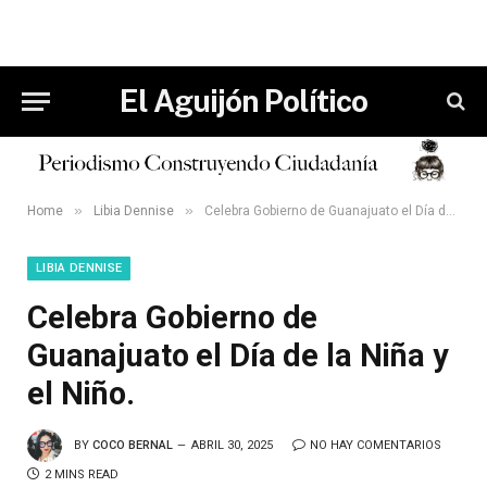
El Aguijón Político
»
»
Home
Libia Dennise
Celebra Gobierno de Guanajuato el Día de la Niña y el Niño.
LIBIA DENNISE
Celebra Gobierno de
Guanajuato el Día de la Niña y
el Niño.
BY
COCO BERNAL
ABRIL 30, 2025
NO HAY COMENTARIOS
2 MINS READ