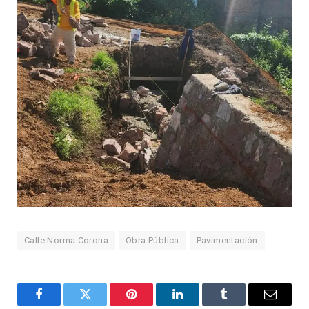
Calle Norma Corona
Obra Pública
Pavimentación
Facebook
Twitter
Pinterest
LinkedIn
Tumblr
Email