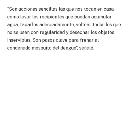
“Son acciones sencillas las que nos tocan en casa,
como lavar los recipientes que puedan acumular
agua, taparlos adecuadamente, voltear todos los que
no se usen con regularidad y desechar los objetos
inservibles. Son pasos clave para frenar al
condenado mosquito del dengue”, señaló.
La Jurisdicción Sanitaria I, con cabecera en
Guanajuato Capital, también exhortó a la población a
reforzar medidas como lavar, tapar, voltear y tirar
objetos que acumulen agua, para evitar criaderos y
frenar la propagación de esta infección viral que
provoca fiebre, dolor de ojos y huesos, sarpullido y
debilidad extrema.
Al operativo para descacharrizar el fraccionamiento