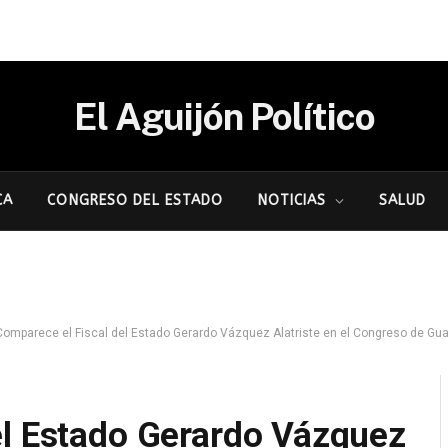
El Aguijón Político
CA
CONGRESO DEL ESTADO
NOTICIAS
SALUD
omparece el Fiscal del Estado Gerardo Vázquez Alatriste en el Congreso de Guanajuato, en e
el Estado Gerardo Vázquez