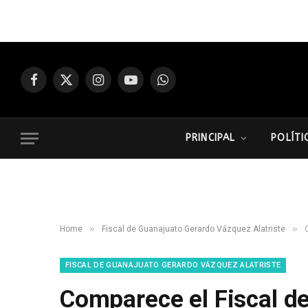
Facebook
X
Instagram
YouTube
WhatsApp
(Twitter)
PRINCIPAL
POLÍTI
»
»
Home
Fiscal de Guanajuato Gerardo Vázquez Alatriste
C
FISCAL DE GUANAJUATO GERARDO VÁZQUEZ ALATRISTE
Comparece el Fiscal d