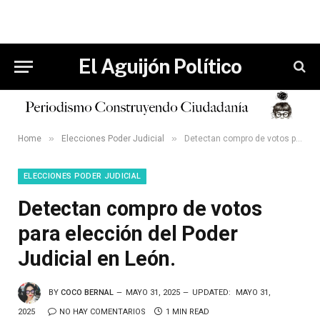
El Aguijón Político
»
»
Home
Elecciones Poder Judicial
Detectan compro de votos para elección del Poder Judicial en León.
ELECCIONES PODER JUDICIAL
Detectan compro de votos
para elección del Poder
Judicial en León.
BY
COCO BERNAL
MAYO 31, 2025
UPDATED:
MAYO 31,
2025
NO HAY COMENTARIOS
1 MIN READ