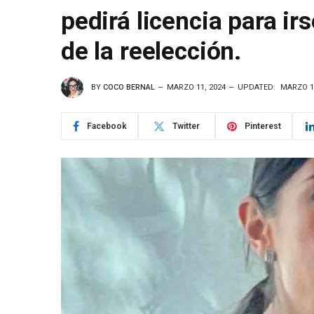
pedirá licencia para i
de la reelección.
BY
COCO BERNAL
MARZO 11, 2024
UPDATED:
MARZO 11
Facebook
Twitter
Pinterest