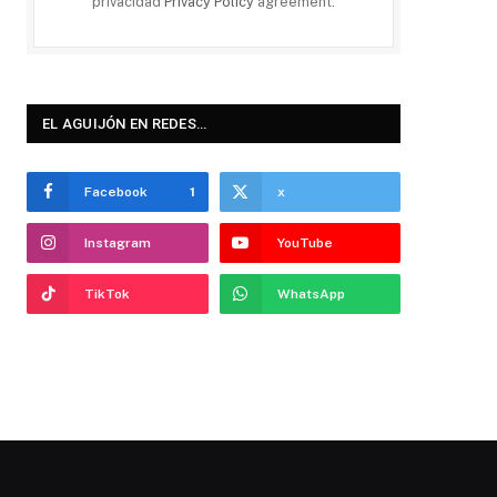
privacidad
Privacy Policy
agreement.
EL AGUIJÓN EN REDES…
Facebook
1
x
Instagram
YouTube
TikTok
WhatsApp