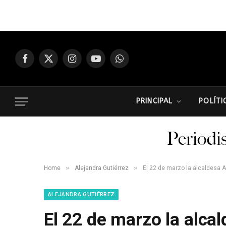
Facebook
X
Instagram
YouTube
WhatsApp
(Twitter)
PRINCIPAL
POLÍTI
»
»
Home
Alejandra Gutiérrez
El 22 de marzo la alcaldesa A
ALEJANDRA GUTIÉRREZ
El 22 de marzo la alca