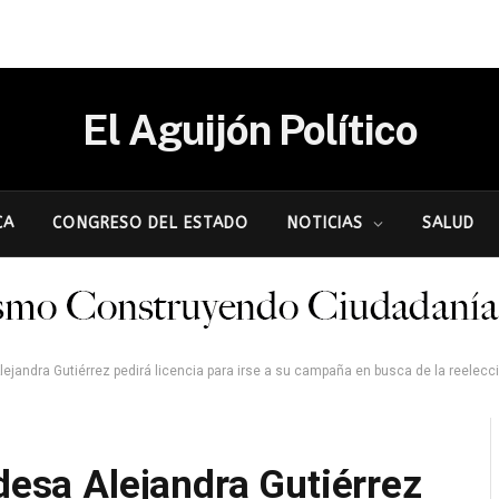
El Aguijón Político
CA
CONGRESO DEL ESTADO
NOTICIAS
SALUD
lejandra Gutiérrez pedirá licencia para irse a su campaña en busca de la reelecc
ldesa Alejandra Gutiérrez