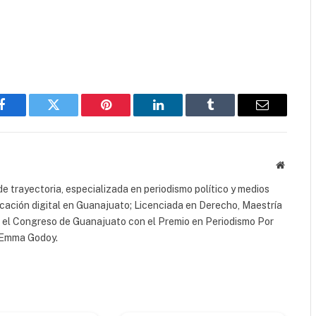
Facebook
Twitter
Pinterest
LinkedIn
Tumblr
Email
Website
e trayectoria, especializada en periodismo político y medios
icación digital en Guanajuato; Licenciada en Derecho, Maestría
r el Congreso de Guanajuato con el Premio en Periodismo Por
a Emma Godoy.