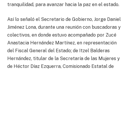
tranquilidad, para avanzar hacia la paz en el estado.
Así lo señaló el Secretario de Gobierno, Jorge Daniel
Jiménez Lona, durante una reunión con buscadoras y
colectivos, en donde estuvo acompañado por Zucé
Anastacia Hernández Martínez, en representación
del Fiscal General del Estado; de Itzel Balderas
Hernández, titular de la Secretaría de las Mujeres y
de Héctor Díaz Ezquerra, Comisionado Estatal de
Búsqueda de Personas.
“En estos meses, hemos caminado junto con ustedes,
en contacto cotidiano y permanente, tanto en las
búsquedas en campo como en el trabajo de
investigación, y en el perfeccionamiento de los
mecanismos, diagnósticos e instrumentos, siempre
con un enfoque interinstitucional que supera barreras