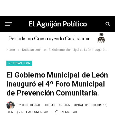
El Aguijón Político
»
»
Home
Noticias León
El Gobierno Municipal de León inauguró el 4º Foro Municipal de Prevención Comunitaria.
NOTICIAS LEÓN
El Gobierno Municipal de León
inauguró el 4º Foro Municipal
de Prevención Comunitaria.
BY
COCO BERNAL
OCTUBRE 15, 2025
UPDATED:
OCTUBRE 15,
2025
NO HAY COMENTARIOS
3 MINS READ