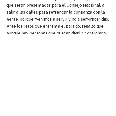
que serán presentadas para el Consejo Nacional, a
salir a las calles para refrendar la confianza con la
gente, porque “venimos a servir y no a servirnos”, dijo.
Ante los retos que enfrenta el partido, resaltó que
aunque hay personas que buscan dividir, controlar y
destruir, la gran colmena azul de Guanajuato
impedirá cualquier esfuerzo por desmoronar todo
por lo que se ha trabajado.
“Defenderemos la libertad, la justicia y la dignidad de
las personas… Y si alguien pregunta por qué
luchamos, la respuesta es sencilla: porque si no lo
hacemos nosotros, nadie lo va a hacer”.
Rumbo a los procesos electorales del 2027 y del
2030, Aldo Márquez insistió en que la única alianza
que tendrá el PAN será con la ciudadanía. Y respecto
a la apertura del partido, dijo que “se acabaron los