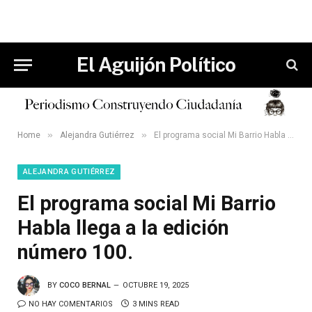
El Aguijón Político
»
»
Home
Alejandra Gutiérrez
El programa social Mi Barrio Habla llega a la edición número 100.
ALEJANDRA GUTIÉRREZ
El programa social Mi Barrio
Habla llega a la edición
número 100.
BY
COCO BERNAL
OCTUBRE 19, 2025
NO HAY COMENTARIOS
3 MINS READ