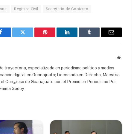
Lona
Registro Civil
Secretario de Gobierno
Facebook
Twitter
Pinterest
LinkedIn
Tumblr
Email
Website
e trayectoria, especializada en periodismo político y medios
icación digital en Guanajuato; Licenciada en Derecho, Maestría
r el Congreso de Guanajuato con el Premio en Periodismo Por
a Emma Godoy.