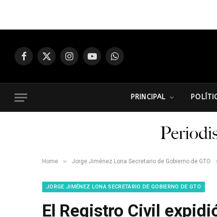
Facebook
X
Instagram
YouTube
WhatsApp
(Twitter)
PRINCIPAL
POLÍTI
»
Home
Jorge Jiménez Lona Secretario de Gobierno de GTO
JORGE JIMÉNEZ LONA SECRETARIO DE GOBIERNO DE GTO
El Registro Civil expid