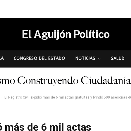
El Aguijón Político
CA
CONGRESO DEL ESTADO
NOTICIAS
SALUD
»
El Registro Civil expidió más de 6 mil actas gratuitas y brindó 500 asesorías d
ió más de 6 mil actas