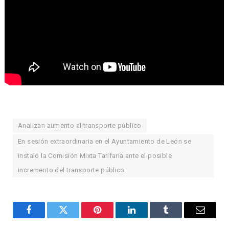
Analizan aumento al transporte público
En sesión extraordinaria en el Ayuntamiento de León se
instaló la Comisión Mixta Tarifaria ante el posible
incremento del transporte público.
Facebook
Twitter
Pinterest
LinkedIn
Tumblr
Email