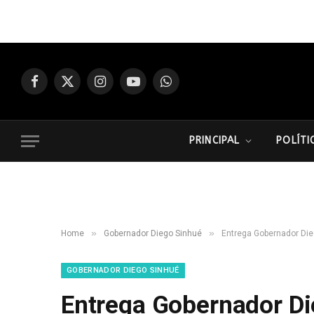
Facebook
X
Instagram
YouTube
WhatsApp
(Twitter)
PRINCIPAL
POLÍTI
»
»
Home
Gobernador Diego Sinhué
Entrega Gobernador Die
GOBERNADOR DIEGO SINHUÉ
Entrega Gobernador D