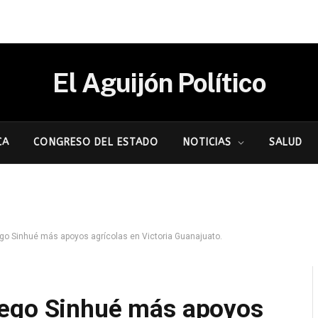
El Aguijón Político
CA
CONGRESO DEL ESTADO
NOTICIAS
SALUD
go Sinhué más apoyos agrícolas en Victoria Guanajuato.
iego Sinhué más apoyos