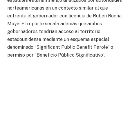
estatales estarían siendo analizados por autoridades
norteamericanas en un contexto similar al que
enfrenta el gobernador con licencia de Rubén Rocha
Moya. El reporte señala además que ambos
gobernadores tendrían acceso al territorio
estadounidense mediante un esquema especial
denominado “Significant Public Benefit Parole” o
permiso por “Beneficio Público Significativo”.
Tras difundirse la información, la presidenta de
México, Claudia Sheinbaum, fue cuestionada durante
su conferencia matutina sobre las versiones
relacionadas con los gobernadores y la supuesta
cancelación de sus visas.
“Salió una nota de Los Angeles Times, entiendo que
ellos tienen que aclarar. Antier lo dije, qué intención