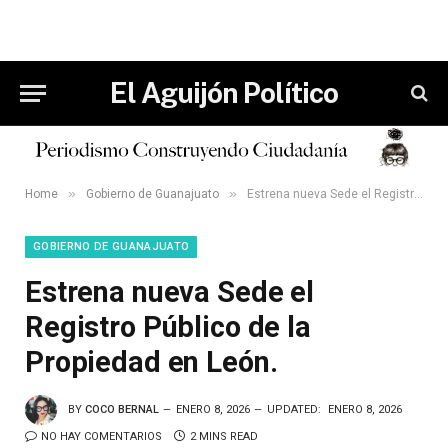
El Aguijón Político
»
»
Home
Gobierno de Guanajuato
Estrena nueva Sede el Registro Público de la Propiedad en León.
GOBIERNO DE GUANAJUATO
Estrena nueva Sede el
Registro Público de la
Propiedad en León.
BY
COCO BERNAL
ENERO 8, 2026
UPDATED:
ENERO 8, 2026
NO HAY COMENTARIOS
2 MINS READ