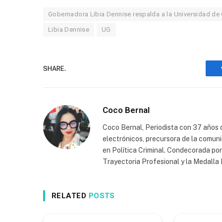
Gobernadora Libia Dennise respalda a la Universidad de G
Libia Dennise
UG
SHARE.
Coco Bernal
Coco Bernal, Periodista con 37 años d
electrónicos, precursora de la comun
en Política Criminal. Condecorada po
Trayectoria Profesional y la Medall
RELATED
POSTS