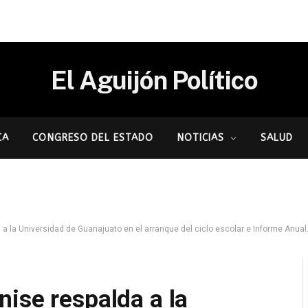
El Aguijón Político
CA
CONGRESO DEL ESTADO
NOTICIAS
SALUD
a la Universidad de Guanajuato en el arranque del ciclo escolar e Informe Anual
ise respalda a la