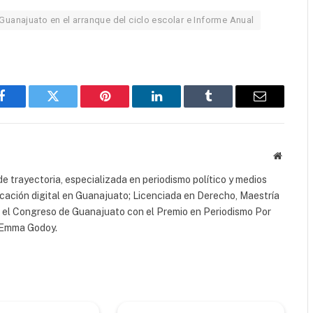
uanajuato en el arranque del ciclo escolar e Informe Anual
Facebook
Twitter
Pinterest
LinkedIn
Tumblr
Email
Website
e trayectoria, especializada en periodismo político y medios
icación digital en Guanajuato; Licenciada en Derecho, Maestría
r el Congreso de Guanajuato con el Premio en Periodismo Por
a Emma Godoy.