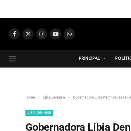
Facebook
X
Instagram
YouTube
WhatsApp
(Twitter)
PRINCIPAL
POLÍTI
»
»
Home
Libia Dennise
Gobernadora Libia Dennise respalda 
LIBIA DENNISE
Gobernadora Libia Denn