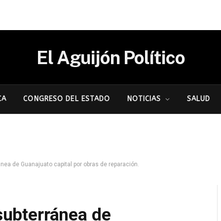
El Aguijón Político
CA
CONGRESO DEL ESTADO
NOTICIAS
SALUD
ránea de Guanajuato capital por obras de reparación.
 subterránea de