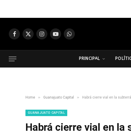
Facebook
X
Instagram
YouTube
WhatsApp
(Twitter)
PRINCIPAL
POLÍTI
»
»
Home
Guanajuato Capital
Habrá cierre vial en la subter
GUANAJUATO CAPITAL
Habrá cierre vial en la