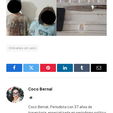
Crímenes en León
Facebook
Twitter
Pinterest
LinkedIn
Tumblr
Email
Coco Bernal
Website
Coco Bernal, Periodista con 37 años de
trayectoria, especializada en periodismo político