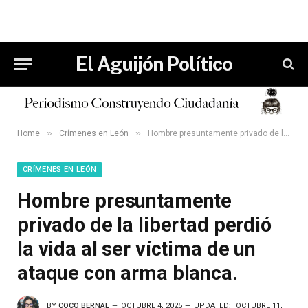
El Aguijón Político
»
»
Home
Crímenes en León
Hombre presuntamente privado de la libertad perdió la vida al ser víctima de un ataque con arma blanca.
CRÍMENES EN LEÓN
Hombre presuntamente
privado de la libertad perdió
la vida al ser víctima de un
ataque con arma blanca.
BY
COCO BERNAL
OCTUBRE 4, 2025
UPDATED:
OCTUBRE 11,