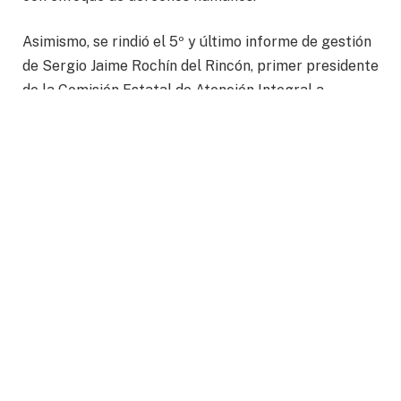
Asimismo, se rindió el 5º y último informe de gestión
de Sergio Jaime Rochín del Rincón, primer presidente
de la Comisión Estatal de Atención Integral a
Víctimas (CEAIV), quien concluye su ciclo tras cinco
años de trabajo al frente de la institución.
En su mensaje de despedida, Rochín del Rincón
expresó: “Sé que el camino no ha sido sencillo.
Muchas veces pedimos más de lo que parecía
posible, tocamos a sus puertas con urgencia
pidiendo respuestas rápidas y sensibles, y siempre
nos encontramos con su disposición, apertura y
compromiso. Gracias por entender que la atención a
las víctimas debe ser inmediata y prioritaria, y por
acompañarnos en la construcción de una política