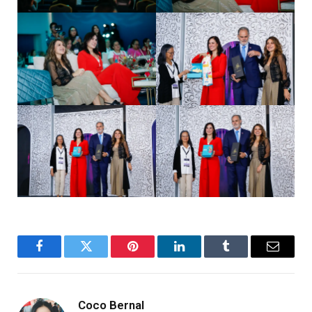
Facebook
Twitter
Pinterest
LinkedIn
Tumblr
Email
Coco Bernal