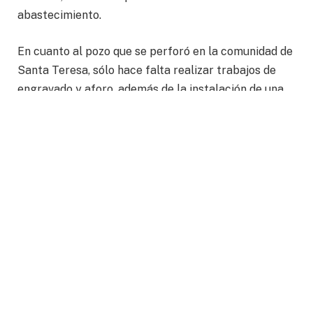
abastecimiento.
En cuanto al pozo que se perforó en la comunidad de
Santa Teresa, sólo hace falta realizar trabajos de
engravado y aforo, además de la instalación de una
línea de conducción que permitirá sumarlo a la red
de abastecimiento del Sistema Municipal de Agua
Potable y Alcantarillado de Guanajuato (SIMAPAG).
La inversión total destinada a la perforación de estos
dos nuevos pozos ascendió a 8 millones de pesos,
aportados por la Comisión Estatal del Agua (CEAG)
gracias a la gestión realizada por el presidente
municipal de Guanajuato, Alejandro Navarro, ante el
titular del organismo estatal, Francisco García León.
Actualmente, el SIMAPAG está gestionando los