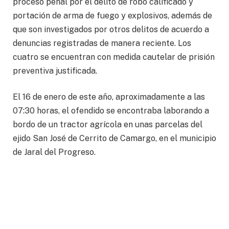
proceso penal por el delito de robo calificado y
portación de arma de fuego y explosivos, además de
que son investigados por otros delitos de acuerdo a
denuncias registradas de manera reciente. Los
cuatro se encuentran con medida cautelar de prisión
preventiva justificada.
El 16 de enero de este año, aproximadamente a las
07:30 horas, el ofendido se encontraba laborando a
bordo de un tractor agrícola en unas parcelas del
ejido San José de Cerrito de Camargo, en el municipio
de Jaral del Progreso.
El agricultor removía la parte superior de la tierra
para sembrar cuando llegaron los imputados le
pidieron que les ayudara a sacar de una zanja un
vehículo de motor de su propiedad.