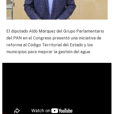
El diputado Aldo Márquez del Grupo Parlamentario
del PAN en el Congreso presentó una iniciativa de
reforma al Código Territorial del Estado y los
municipios para mejorar la gestión del agua.