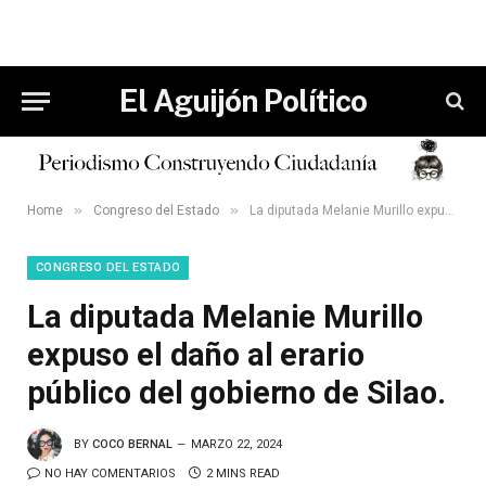
El Aguijón Político
»
»
Home
Congreso del Estado
La diputada Melanie Murillo expuso el daño al erario público del gobierno de Silao.
CONGRESO DEL ESTADO
La diputada Melanie Murillo
expuso el daño al erario
público del gobierno de Silao.
BY
COCO BERNAL
MARZO 22, 2024
NO HAY COMENTARIOS
2 MINS READ