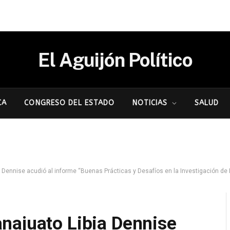
El Aguijón Político
CA
CONGRESO DEL ESTADO
NOTICIAS
SALUD
nise acudió al informe “Buenas Prácticas y Desafíos en la Investigación de Delitos Come
najuato Libia Dennise