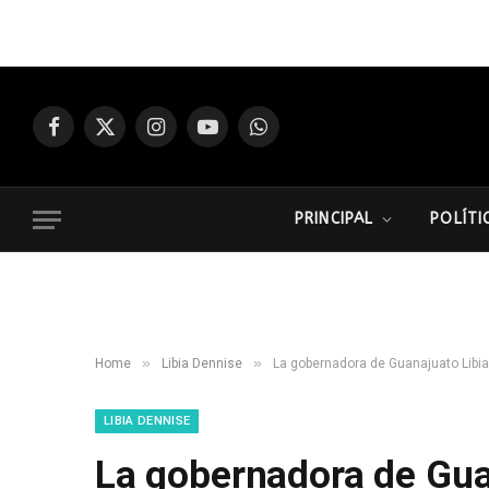
Facebook
X
Instagram
YouTube
WhatsApp
(Twitter)
PRINCIPAL
POLÍTI
»
»
Home
Libia Dennise
La gobernadora de Guanajuato Libia Den
LIBIA DENNISE
La gobernadora de Gua