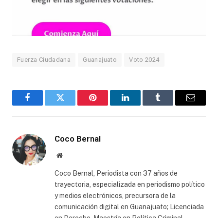
Fuerza Ciudadana
Guanajuato
Voto 2024
Facebook
Twitter
Pinterest
LinkedIn
Tumblr
Email
Coco Bernal
Website
Coco Bernal, Periodista con 37 años de
trayectoria, especializada en periodismo político
y medios electrónicos, precursora de la
comunicación digital en Guanajuato; Licenciada
en Derecho, Maestría en Política Criminal.