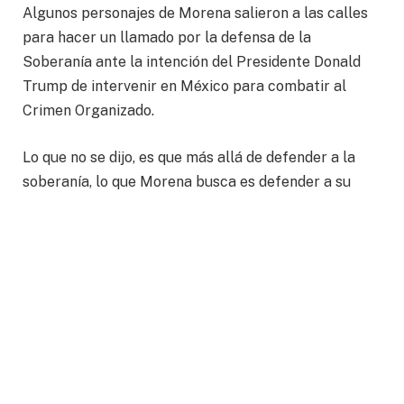
Algunos personajes de Morena salieron a las calles
para hacer un llamado por la defensa de la
Soberanía ante la intención del Presidente Donald
Trump de intervenir en México para combatir al
Crimen Organizado.
Lo que no se dijo, es que más allá de defender a la
soberanía, lo que Morena busca es defender a su
régimen, el régimen que han instaurado en el país, su
régimen, que no es más que un simil del gobierno de
Nicolás Maduro.
Pese a que la Presidenta Sheinbaum dijo que ya
habló con el Presidente Donald Trump dijo que de ser
necesario hará un llamado para hacer una
movilización para defender a la soberanía y acusó a
la oposición de que Estados Unidos quiere intervenir