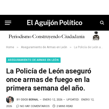
El Aguijón Político
»
»
Home
Aseguramiento de Armas en León
La Policía de León aseguró once armas de fuego en la primera semana del año.
ASEGURAMIENTO DE ARMAS EN LEÓN
La Policía de León aseguró
once armas de fuego en la
primera semana del año.
BY
COCO BERNAL
ENERO 12, 2026
UPDATED:
ENERO 12,
2026
NO HAY COMENTARIOS
2 MINS READ