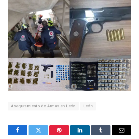
Aseguramiento de Armas en León
León
Facebook
Twitter
Pinterest
LinkedIn
Tumblr
Email