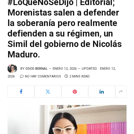
#LoQueNoSeDijo | Editorial;
Morenistas salen a defender
la soberanía pero realmente
defienden a su régimen, un
Simil del gobierno de Nicolás
Maduro.
BY
COCO BERNAL
ENERO 12, 2026
UPDATED:
ENERO 12,
2026
NO HAY COMENTARIOS
2 MINS READ