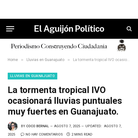
El Aguijón Político
»
»
Home
Lluvias en Guanajuato
La tormenta tropical IVO ocasionará lluvias puntuales muy fuertes en Guanajuato.
LLUVIAS EN GUANAJUATO
La tormenta tropical IVO
ocasionará lluvias puntuales
muy fuertes en Guanajuato.
BY
COCO BERNAL
AGOSTO 7, 2025
UPDATED:
AGOSTO 7,
2025
NO HAY COMENTARIOS
2 MINS READ