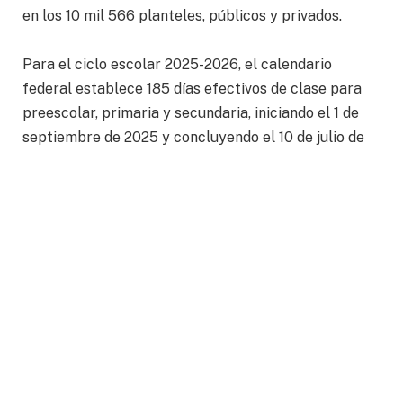
en los 10 mil 566 planteles, públicos y privados.
Para el ciclo escolar 2025-2026, el calendario
federal establece 185 días efectivos de clase para
preescolar, primaria y secundaria, iniciando el 1 de
septiembre de 2025 y concluyendo el 10 de julio de
2026. Para la educación normal y demás programas
para la formación de maestras y maestros, se
contempla un calendario de 190 días, que concluye el
15 de julio de 2026.
La firma de calendarios es resultado de un trabajo
coordinado entre el Gobierno de la Gente, la
Secretaría de Educación y las Secciones 13 y 45 del
Sindicato Nacional de Trabajadores de la Educación
(SNTE).