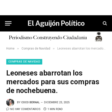
El Aguijón Político
»
»
Home
Compras de Navidad
Leoneses abarrotan los mercados para sus compras de nochebuena.
COMPRAS DE NAVIDAD
Leoneses abarrotan los
mercados para sus compras
de nochebuena.
BY
COCO BERNAL
DICIEMBRE 23, 2025
NO HAY COMENTARIOS
1 MIN READ