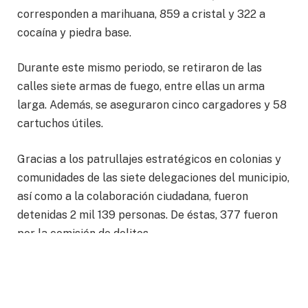
corresponden a marihuana, 859 a cristal y 322 a
cocaína y piedra base.
Durante este mismo periodo, se retiraron de las
calles siete armas de fuego, entre ellas un arma
larga. Además, se aseguraron cinco cargadores y 58
cartuchos útiles.
Gracias a los patrullajes estratégicos en colonias y
comunidades de las siete delegaciones del municipio,
así como a la colaboración ciudadana, fueron
detenidas 2 mil 139 personas. De éstas, 377 fueron
por la comisión de delitos.
Entre las detenciones por delitos destacan 251
personas por posesión de cristal, en su mayoría por
presunta distribución; 35 por posesión de marihuana;