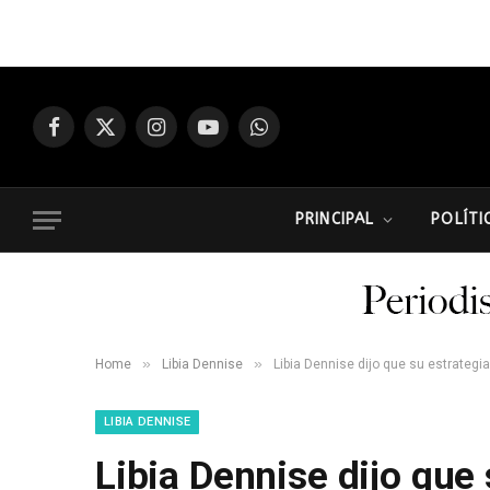
Facebook
X
Instagram
YouTube
WhatsApp
(Twitter)
PRINCIPAL
POLÍTI
»
»
Home
Libia Dennise
Libia Dennise dijo que su estrategi
LIBIA DENNISE
Libia Dennise dijo que 