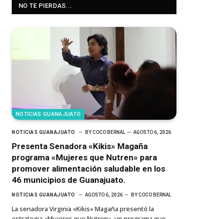
NO TE PIERDAS...
NOTICIAS GUANAJUATO
NOTICIAS GUANAJUATO
BY
COCO BERNAL
AGOSTO 6, 2026
Presenta Senadora «Kikis» Magaña
programa «Mujeres que Nutren» para
promover alimentación saludable en los
46 municipios de Guanajuato.
NOTICIAS GUANAJUATO
AGOSTO 6, 2026
BY
COCO BERNAL
La senadora Virginia «Kikis» Magaña presentó la
estrategia «Mujeres que Nutren», un programa que