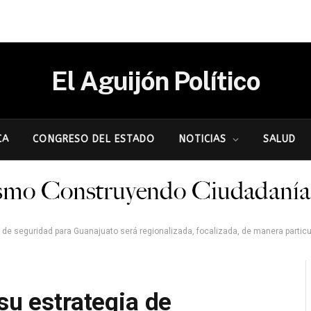
El Aguijón Político
CA
CONGRESO DEL ESTADO
NOTICIAS
SALUD
a de seguridad para Guanajuato será regionalizada, focalizada, de manera particul
su estrategia de