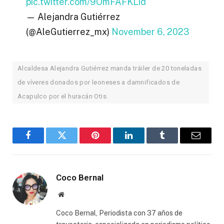
pic.twitter.com/9OmFAFKLid
— Alejandra Gutiérrez
(@AleGutierrez_mx)
November 6, 2023
Alcaldesa Alejandra Gutiérrez manda tráiler de 20 toneladas
de víveres donados por leoneses a damnificados de
Acapulco por el huracán Otis.
Facebook
Twitter
Pinterest
LinkedIn
Tumblr
Email
Coco Bernal
Website
Coco Bernal, Periodista con 37 años de