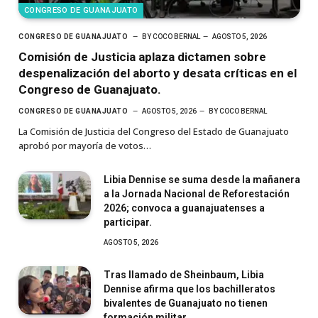
CONGRESO DE GUANAJUATO
CONGRESO DE GUANAJUATO
BY
COCO BERNAL
AGOSTO 5, 2026
Comisión de Justicia aplaza dictamen sobre
despenalización del aborto y desata críticas en el
Congreso de Guanajuato.
CONGRESO DE GUANAJUATO
AGOSTO 5, 2026
BY
COCO BERNAL
La Comisión de Justicia del Congreso del Estado de Guanajuato
aprobó por mayoría de votos…
Libia Dennise se suma desde la mañanera
a la Jornada Nacional de Reforestación
2026; convoca a guanajuatenses a
participar.
AGOSTO 5, 2026
Tras llamado de Sheinbaum, Libia
Dennise afirma que los bachilleratos
bivalentes de Guanajuato no tienen
formación militar.