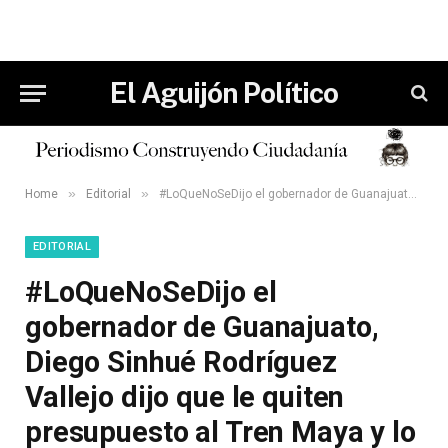
El Aguijón Político
»
»
Home
Editorial
#LoQueNoSeDijo el gobernador de Guanajuato, Diego Sinhué Rodríguez Vallejo dijo que le quiten presupuesto al Tren Maya y lo manden a Acapulco.
EDITORIAL
#LoQueNoSeDijo el
gobernador de Guanajuato,
Diego Sinhué Rodríguez
Vallejo dijo que le quiten
presupuesto al Tren Maya y lo