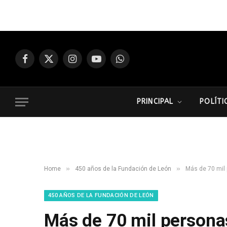
Facebook
X
Instagram
YouTube
WhatsApp
(Twitter)
PRINCIPAL
POLÍTI
»
»
Home
450 años de la Fundación de León
Más de 70 mil 
450 AÑOS DE LA FUNDACIÓN DE LEÓN
Más de 70 mil personas