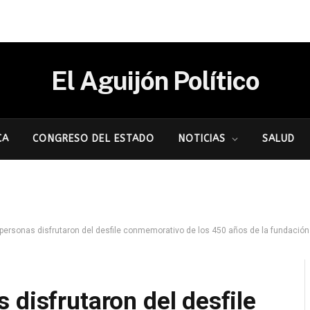
El Aguijón Político
CA
CONGRESO DEL ESTADO
NOTICIAS
SALUD
personas disfrutaron del desfile conmemorativo de los 450 años de la fundación
 disfrutaron del desfile