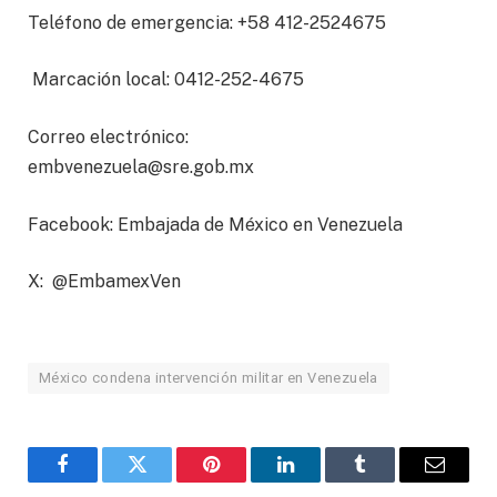
Teléfono de emergencia: +58 412-2524675
Marcación local: 0412-252-4675
Correo electrónico:
embvenezuela@sre.gob.mx
Facebook: Embajada de México en Venezuela
X: @EmbamexVen
México condena intervención militar en Venezuela
Facebook
Twitter
Pinterest
LinkedIn
Tumblr
Email