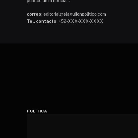
político de la noticia...
correo:
editorial@elaguijonpolitico.com
Tel. contacto:
+52-XXX-XXX-XXXX
POLÍTICA