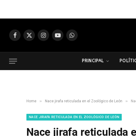
Facebook
X
Instagram
YouTube
WhatsApp
(Twitter)
PRINCIPAL
POLÍTI
»
»
Home
Nace jirafa reticulada en el Zoológico de León
Nac
NACE JIRAFA RETICULADA EN EL ZOOLÓGICO DE LEÓN
Nace jirafa reticulada 