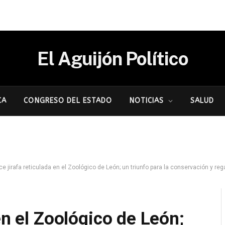
El Aguijón Político
CA
CONGRESO DEL ESTADO
NOTICIAS
SALUD
e jirafa reticulada en el Zoológico de León; un triunfo para la conservación y rega
en el Zoológico de León;