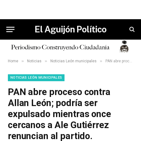
El Aguijón Político
»
»
»
Home
Noticias
Noticias León municipales
PAN abre proceso contra Allan León; podría ser expulsado mientras once cercanos a Ale Gutiérrez renuncian al partido.
NOTICIAS LEÓN MUNICIPALES
PAN abre proceso contra
Allan León; podría ser
expulsado mientras once
cercanos a Ale Gutiérrez
renuncian al partido.