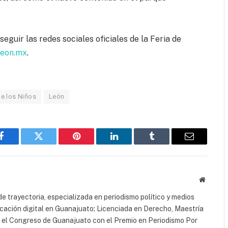
seguir las redes sociales oficiales de la Feria de
leon.mx
.
de los Niños
León
Facebook
Twitter
Pinterest
LinkedIn
Tumblr
Email
Website
e trayectoria, especializada en periodismo político y medios
icación digital en Guanajuato; Licenciada en Derecho, Maestría
r el Congreso de Guanajuato con el Premio en Periodismo Por