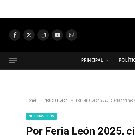
Facebook
X
Instagram
YouTube
WhatsApp
(Twitter)
PRINCIPAL
POLÍTI
»
»
Home
Noticias León
Por Feria León 2025, cierran tramo 
NOTICIAS LEÓN
Por Feria León 2025, c