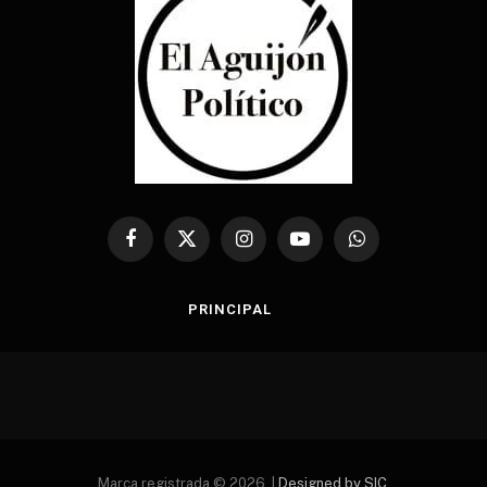
Facebook
X
Instagram
YouTube
WhatsApp
(Twitter)
PRINCIPAL
Marca registrada © 2026. |
Designed by SIC.