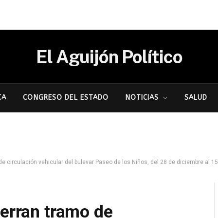
El Aguijón Político
CA
CONGRESO DEL ESTADO
NOTICIAS
SALUD
de circulación vehicular del bulevar Paseo de los Niños, del 28 de diciembre al 15
ierran tramo de