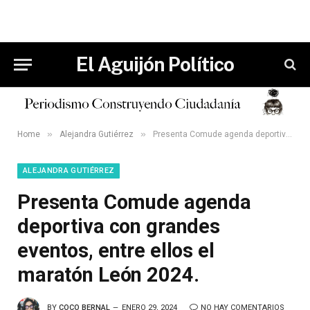
El Aguijón Político
»
»
Home
Alejandra Gutiérrez
Presenta Comude agenda deportiva con grandes eventos, entre ellos el maratón León 2024.
ALEJANDRA GUTIÉRREZ
Presenta Comude agenda
deportiva con grandes
eventos, entre ellos el
maratón León 2024.
BY
COCO BERNAL
ENERO 29, 2024
NO HAY COMENTARIOS